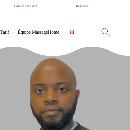
Connexion client
Réservez
Skip
to

Tarif
Équipe MassageHome
content