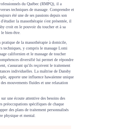
professionnels du Québec (RMPQ), il a
iverses techniques de massage. Comprendre et
oujours été une de ses passions depuis son
d'étudier la massothérapie s'est présentée, il
sby croit en le pouvoir du toucher et à sa
 le bien-être.
 pratique de la massothérapie à domicile,
urs techniques, y compris le massage Lomi
age californien et le massage de toucher
ompétences diversifié lui permet de répondre
nt, s'assurant qu'ils reçoivent le traitement
nstances individuelles. La maîtrise de Dansby
le, apporte une influence hawaïenne unique
ur des mouvements fluides et une relaxation
sur une écoute attentive des besoins des
les préoccupations spécifiques de chaque
opper des plans de traitement personnalisés
tre physique et mental.