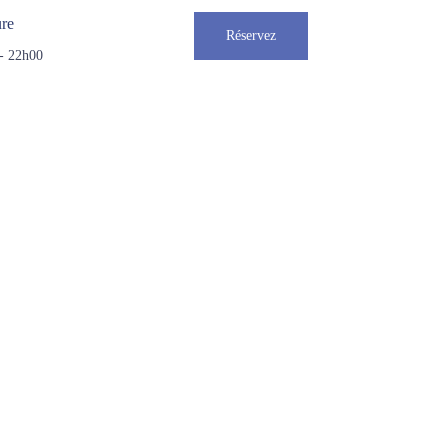
ure
Réservez
- 22h00