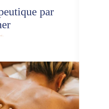
eutique par
her