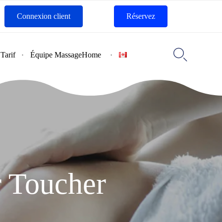
Connexion client
Réservez
Skip
to

Tarif
Équipe MassageHome
content
r Toucher