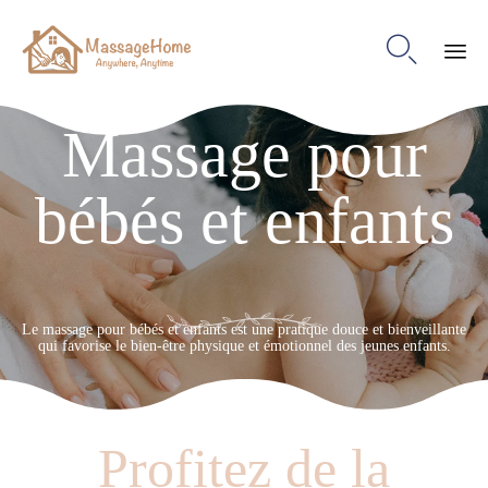

Ski
Massage pour
to
con
bébés et enfants
Le massage pour bébés et enfants est une pratique douce et bienveillante
qui favorise le bien-être physique et émotionnel des jeunes enfants.
Profitez de la