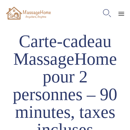

Ski
Carte-cadeau
to
con
MassageHome
pour 2
personnes – 90
minutes, taxes
incluses