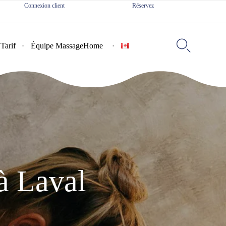
Connexion client
Réservez
Skip
to

Tarif
Équipe MassageHome
content
à Laval