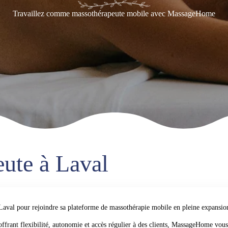
Travaillez comme massothérapeute mobile avec MassageHome
ute à Laval
Laval pour rejoindre sa plateforme de
massothérapie mobile
en pleine expansio
ffrant flexibilité, autonomie et accès régulier à des clients, MassageHome vous