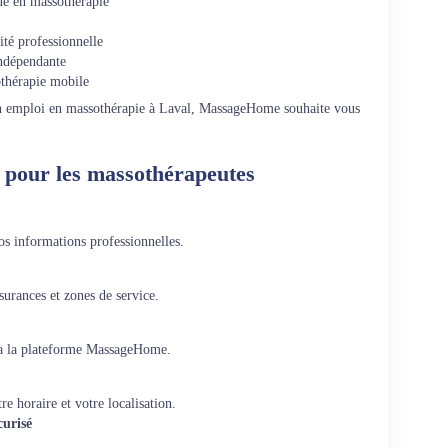
ue en massothérapie
ité professionnelle
indépendante
othérapie mobile
 un emploi en massothérapie à Laval, MassageHome souhaite vous
 pour les massothérapeutes
s informations professionnelles.
surances et zones de service.
via la plateforme MassageHome.
re horaire et votre localisation.
curisé