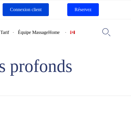
Connexion client
Réservez
Skip
to

Tarif
Équipe MassageHome
content
s profonds